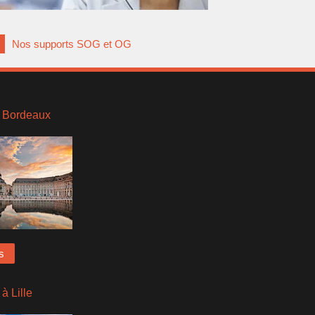
Nos supports SOG et OG
 Bordeaux
s
à Lille