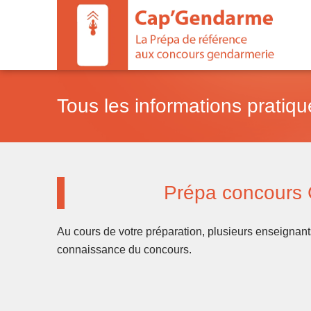
Aller
au
contenu
Tous les informations pratiq
Prépa concours Ge
Au cours de votre préparation, plusieurs enseignant
connaissance du concours.