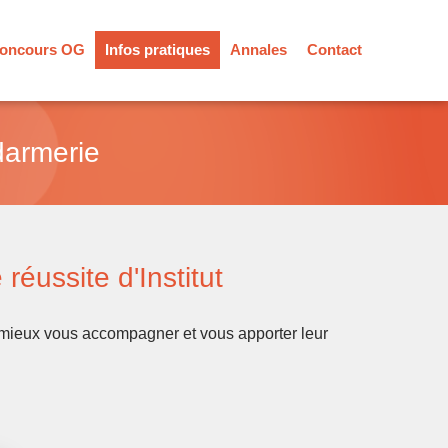
oncours OG
Infos pratiques
Annales
Contact
darmerie
réussite d'Institut
r mieux vous accompagner et vous apporter leur