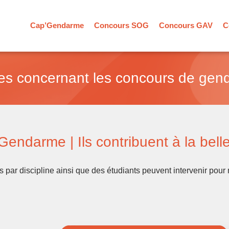
Cap’Gendarme
Concours SOG
Concours GAV
C
ues concernant les concours de gen
ndarme | Ils contribuent à la belle 
s par discipline ainsi que des étudiants peuvent intervenir pou