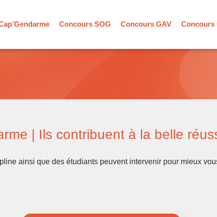
Cap’Gendarme
Concours SOG
Concours GAV
Concours
 | Ils contribuent à la belle réussi
ipline ainsi que des étudiants peuvent intervenir pour mieux vo