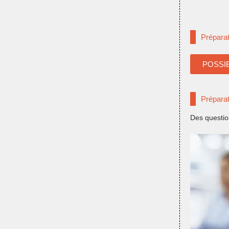
Prépara
POSSI
Prépara
Des questio