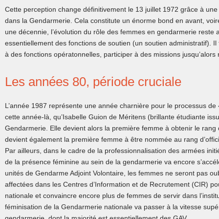
Cette perception change définitivement le 13 juillet 1972 grâce à une
dans la Gendarmerie. Cela constitute un énorme bond en avant, voire u
une décennie, l’évolution du rôle des femmes en gendarmerie reste as
essentiellement des fonctions de soutien (un soutien administratif). I
à des fonctions opératonnelles, participer à des missions jusqu’alo
Les années 80, période cruciale
L’année 1987 représente une année charnière pour le processus de «
cette année-là, qu’Isabelle Guion de Méritens (brillante étudiante issu
Gendarmerie. Elle devient alors la première femme à obtenir le rang 
devient également la première femme à être nommée au rang d’offic
Par ailleurs, dans le cadre de la professionnalisation des armées init
de la présence féminine au sein de la gendarmerie va encore s’accé
unités de Gendarme Adjoint Volontaire, les femmes ne seront pas oubli
affectées dans les Centres d’Information et de Recrutement (CIR) p
nationale et convaincre encore plus de femmes de servir dans l’instit
féminisation de la Gendarmerie nationale va passer à la vitesse supé
gendarmerie, dont la majorité est essentiellement des GAV.