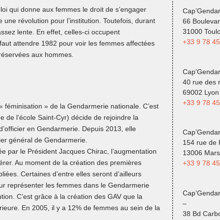
 loi qui donne aux femmes le droit de s’engager
Cap’Gendar
ne révolution pour l’institution. Toutefois, durant
66 Boulevar
31000 Toul
sez lente. En effet, celles-ci occupent
+33 9 78 45
l faut attendre 1982 pour voir les femmes affectées
rs réservées aux hommes.
Cap’Genda
40 rue des 
69002 Lyon
+33 9 78 45
 féminisation » de la Gendarmerie nationale. C’est
e de l’école Saint-Cyr) décide de rejoindre la
d’officier en Gendarmerie. Depuis 2013, elle
Cap’Gendar
ier général de Gendarmerie.
154 rue de
iée par le Président Jacques Chirac, l’augmentation
13006 Marse
lérer. Au moment de la création des premières
+33 9 78 45
ées. Certaines d’entre elles seront d’ailleurs
our représenter les femmes dans le Gendarmerie
Cap’Gendar
ution. C’est grâce à la création des GAV que la
–
rieure. En 2005, il y a 12% de femmes au sein de la
38 Bd Carbo