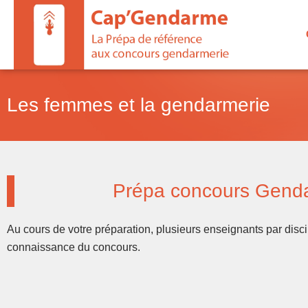
Aller
au
contenu
Les femmes et la gendarmerie
Prépa concours Gendarme
Au cours de votre préparation, plusieurs enseignants par disc
connaissance du concours.