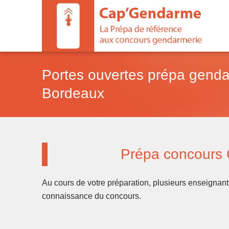
Aller
au
contenu
Portes ouvertes prépa gend
Bordeaux
Prépa concours Ge
Au cours de votre préparation, plusieurs enseignant
connaissance du concours.