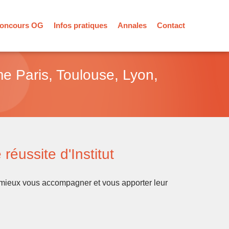
oncours OG
Infos pratiques
Annales
Contact
 Paris, Toulouse, Lyon,
réussite d'Institut
r mieux vous accompagner et vous apporter leur