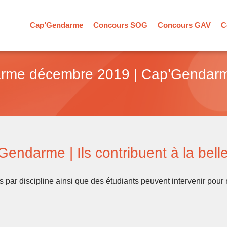
Cap’Gendarme
Concours SOG
Concours GAV
C
arme décembre 2019 | Cap’Gendarme
ndarme | Ils contribuent à la belle 
s par discipline ainsi que des étudiants peuvent intervenir pou