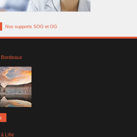
Nos supports SOG et OG
 Bordeaux
s
à Lille