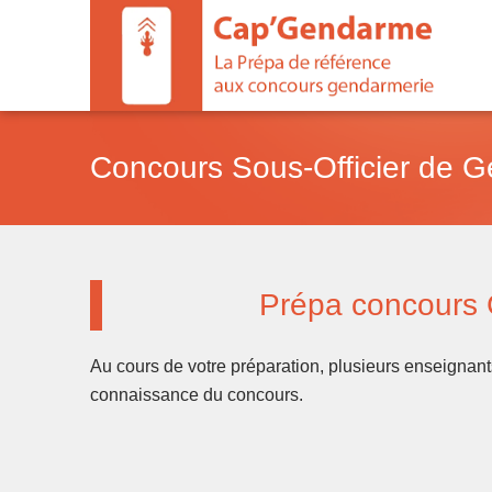
Aller
au
contenu
Concours Sous-Officier de G
Prépa concours Ge
Au cours de votre préparation, plusieurs enseignant
connaissance du concours.