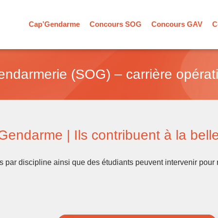
Cap’Gendarme
Concours SOG
Concours GAV
C
endarmerie (SOG) – carrière opérati
ndarme | Ils contribuent à la belle 
s par discipline ainsi que des étudiants peuvent intervenir pou