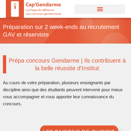
Aller
au
contenu
Préparation sur 2 week-ends au recrutement
GAV et réserviste
Prépa concours Gendarme | Ils contribuent à
la belle réussite d'Institut
Au cours de votre préparation, plusieurs enseignants par
discipline ainsi que des étudiants peuvent intervenir pour mieux
vous accompagner et vous apporter leur connaissance du
concours.