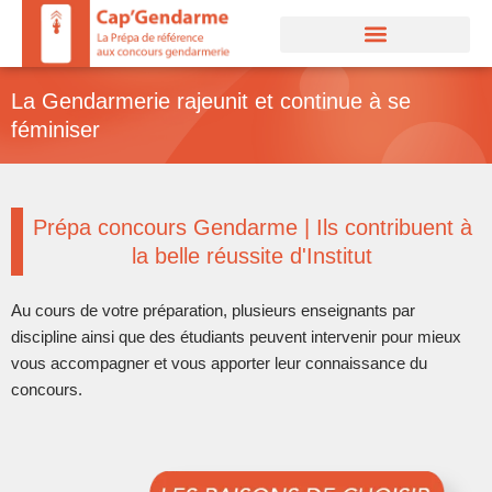
Aller
au
contenu
La Gendarmerie rajeunit et continue à se
féminiser
Prépa concours Gendarme | Ils contribuent à
la belle réussite d'Institut
Au cours de votre préparation, plusieurs enseignants par
discipline ainsi que des étudiants peuvent intervenir pour mieux
vous accompagner et vous apporter leur connaissance du
concours.