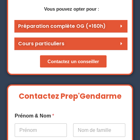
Vous pouvez opter pour
:
Préparation complète OG (+160h)
Cours particuliers
Contactez un conseiller
Contactez Prep'Gendarme
Prénom & Nom
*
Prénom
Nom