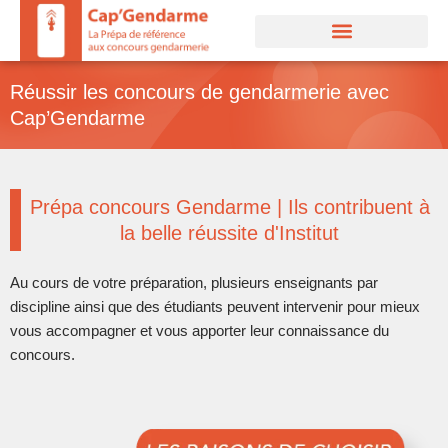
Aller
au
contenu
Réussir les concours de gendarmerie avec
Cap’Gendarme
Prépa concours Gendarme | Ils contribuent à
la belle réussite d'Institut
Au cours de votre préparation, plusieurs enseignants par
discipline ainsi que des étudiants peuvent intervenir pour mieux
vous accompagner et vous apporter leur connaissance du
concours.